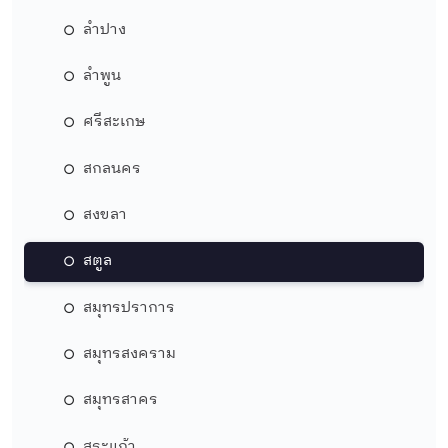
ลำปาง
ลำพูน
ศรีสะเกษ
สกลนคร
สงขลา
สตูล
สมุทรปราการ
สมุทรสงคราม
สมุทรสาคร
สระแก้ว