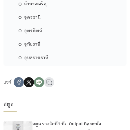
อำนาจเจริญ
อุดรธานี
อุตรดิตถ์
อุทัยธานี
อุบลราชธานี
แชร์ :
สตูล
สตูล รางวัลที่1 ทีม Output By มะนัง