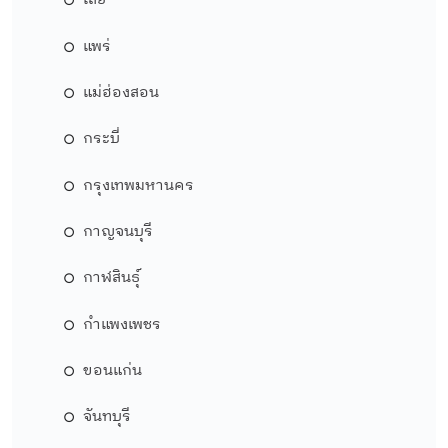
เลย
แพร่
แม่ฮ่องสอน
กระบี่
กรุงเทพมหานคร
กาญจนบุรี
กาฬสินธุ์
กำแพงเพชร
ขอนแก่น
จันทบุรี