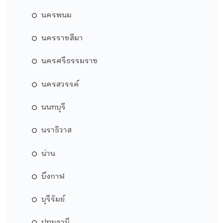
นครพนม
นครราชสีมา
นครศรีธรรมราช
นครสวรรค์
นนทบุรี
นราธิวาส
น่าน
บึงกาฬ
บุรีรัมย์
ปทุมธานี