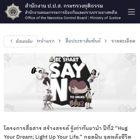
สำนักงาน ป.ป.ส. กระทรวงยุติธรรม
สำนักงานคณะกรรมการป้องกันและปราบปรามยาเสพติด
Office of the Narcotics Control Board : Ministry of Justice
ย้อนกลับ
หน้าแรก
สื่อประชาสัมพันธ์
รายละเอียด
โครงการสื่อสาร สร้างสรรค์ รู้เท่าทันยาบ้า ปีที่2 “Hug
Your Dream; Light Up Your Life.” กอดฝัน จุดพลังชีวิต