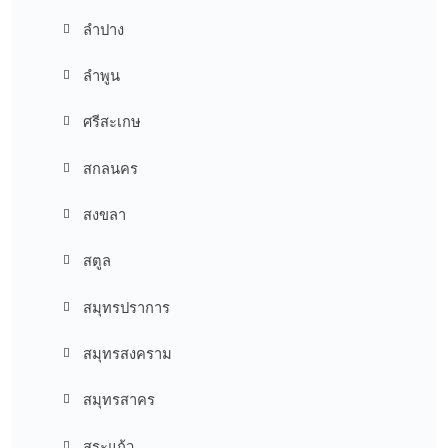
ลำปาง
ลำพูน
ศรีสะเกษ
สกลนคร
สงขลา
สตูล
สมุทรปราการ
สมุทรสงคราม
สมุทรสาคร
สระแก้ว