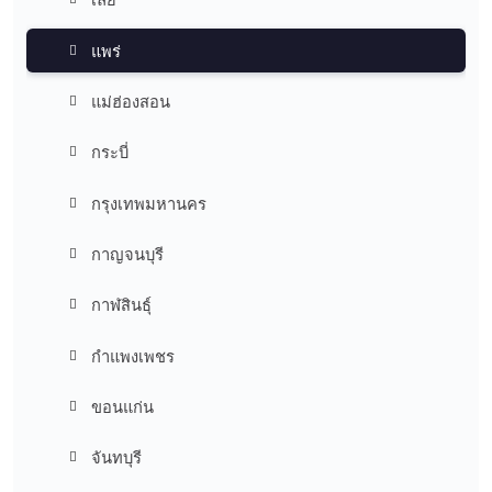
แพร่
แม่ฮ่องสอน
กระบี่
กรุงเทพมหานคร
กาญจนบุรี
กาฬสินธุ์
กำแพงเพชร
ขอนแก่น
จันทบุรี