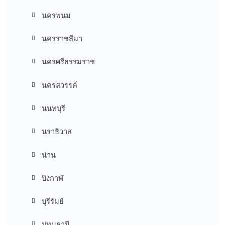
นครพนม
นครราชสีมา
นครศรีธรรมราช
นครสวรรค์
นนทบุรี
นราธิวาส
น่าน
บึงกาฬ
บุรีรัมย์
ปทุมธานี