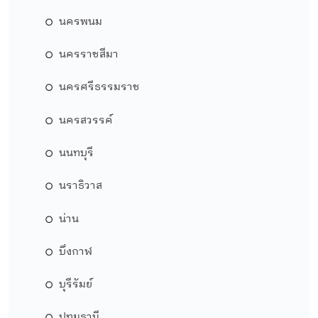
นครพนม
นครราชสีมา
นครศรีธรรมราช
นครสวรรค์
นนทบุรี
นราธิวาส
น่าน
บึงกาฬ
บุรีรัมย์
ปทุมธานี