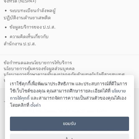
จังหวัด (NISPA+)
ระบบทะเบียนกำลังพลผู้
ปฏิบัติงานด้านยาเสพติด
ข้อมูลบริการของ ป.ป.ส.
ความคิดเห็นเกี่ยวกับ
สำนักงาน ป.ป.ส.
ข้อกำหนดและนโยบายการให้บริการ
นโยบายการคุ้มครองข้อมูลส่วนบุคคล
นโยบายการรักษาความมั่นคงปลอดภัยด้วยเทคโนโลยีสารสนเทศ
ตั้งค่าคุกกี้
นโยบายคุกกี้
เราใช้คุกกี้เพื่อพัฒนาประสิทธิภาพ และประสบการณ์ที่ดีในการ
นโยบาย
ใช้เว็บไซต์ของคุณ คุณสามารถศึกษารายละเอียดได้ที่
สำนักงานคณะกรรมการป้องกันและปราบปรามยา
การใช้คุกกี้
และสามารถจัดการความเป็นส่วนตัวของคุณได้เอง
เสพติด
ตั้งค่า
โดยคลิกที่
เลขที่ 5 ถนนดินแดง แขวงสามเสนใน เขตพญาไท
กรุงเทพมหานคร 10400
ยอมรับ
โทรศัพท์ 02-247-0901-19 โทรสาร 02-245-9350 Contact
us:
saraban@oncb.go.th
,
webmaster@oncb.go.th
Copyright ©
2026