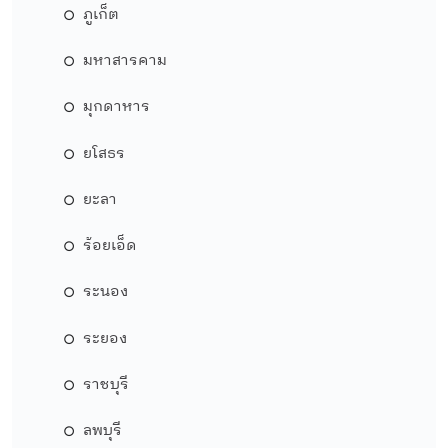
ภูเก็ต
มหาสารคาม
มุกดาหาร
ยโสธร
ยะลา
ร้อยเอ็ด
ระนอง
ระยอง
ราชบุรี
ลพบุรี