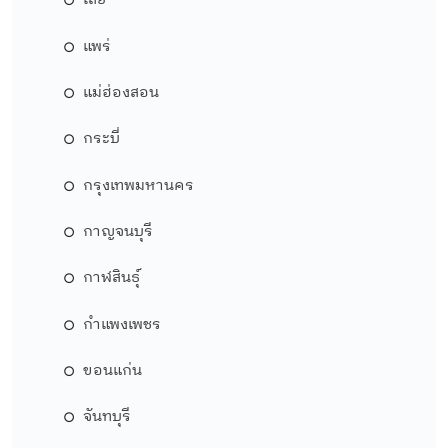
เลย
แพร่
แม่ฮ่องสอน
กระบี่
กรุงเทพมหานคร
กาญจนบุรี
กาฬสินธุ์
กำแพงเพชร
ขอนแก่น
จันทบุรี