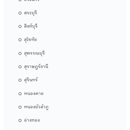
สระบุรี
สิงห์บุรี
สุโขทัย
สุพรรณบุรี
สุราษฎร์ธานี
สุรินทร์
หนองคาย
หนองบัวลำภู
อ่างทอง