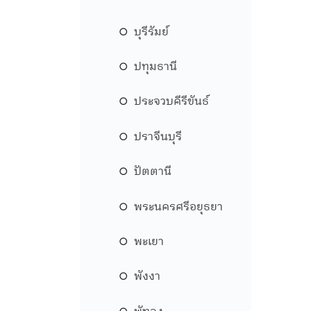
บุรีรัมย์
ปทุมธานี
ประจวบคีรีขันธ์
ปราจีนบุรี
ปัตตานี
พระนครศรีอยุธยา
พะเยา
พังงา