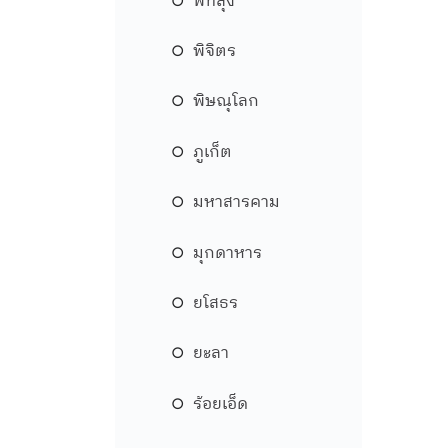
พัทลุง
พิจิตร
พิษณุโลก
ภูเก็ต
มหาสารคาม
มุกดาหาร
ยโสธร
ยะลา
ร้อยเอ็ด