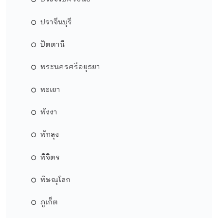
ปราจีนบุรี
ปัตตานี
พระนครศรีอยุธยา
พะเยา
พังงา
พัทลุง
พิจิตร
พิษณุโลก
ภูเก็ต