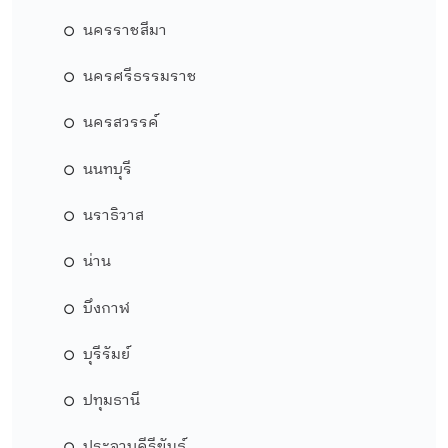
นครราชสีมา
นครศรีธรรมราช
นครสวรรค์
นนทบุรี
นราธิวาส
น่าน
บึงกาฬ
บุรีรัมย์
ปทุมธานี
ประจวบคีรีขันธ์