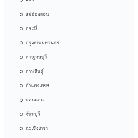
แพร่
แม่ฮ่องสอน
กระบี่
กรุงเทพมหานคร
กาญจนบุรี
กาฬสินธุ์
กำแพงเพชร
ขอนแก่น
จันทบุรี
ฉะเชิงเทรา