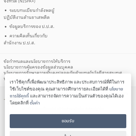
จังหวัด (NISPA+)
ระบบทะเบียนกำลังพลผู้
ปฏิบัติงานด้านยาเสพติด
ข้อมูลบริการของ ป.ป.ส.
ความคิดเห็นเกี่ยวกับ
สำนักงาน ป.ป.ส.
ข้อกำหนดและนโยบายการให้บริการ
นโยบายการคุ้มครองข้อมูลส่วนบุคคล
นโยบายการรักษาความมั่นคงปลอดภัยด้วยเทคโนโลยีสารสนเทศ
ตั้งค่าคุกกี้
นโยบายคุกกี้
เราใช้คุกกี้เพื่อพัฒนาประสิทธิภาพ และประสบการณ์ที่ดีในการ
นโยบาย
ใช้เว็บไซต์ของคุณ คุณสามารถศึกษารายละเอียดได้ที่
สำนักงานคณะกรรมการป้องกันและปราบปรามยา
การใช้คุกกี้
และสามารถจัดการความเป็นส่วนตัวของคุณได้เอง
เสพติด
ตั้งค่า
โดยคลิกที่
เลขที่ 5 ถนนดินแดง แขวงสามเสนใน เขตพญาไท
กรุงเทพมหานคร 10400
ยอมรับ
โทรศัพท์ 02-247-0901-19 โทรสาร 02-245-9350 Contact
us:
saraban@oncb.go.th
,
webmaster@oncb.go.th
Copyright ©
2026