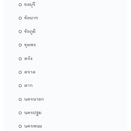
ชลบุรี
ชัยนาท
ชัยภูมิ
ชุมพร
ตรัง
ตราด
ตาก
นครนายก
นครปฐม
นครพนม