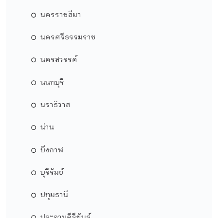
นครราชสีมา
นครศรีธรรมราช
นครสวรรค์
นนทบุรี
นราธิวาส
น่าน
บึงกาฬ
บุรีรัมย์
ปทุมธานี
ประจวบคีรีขันธ์