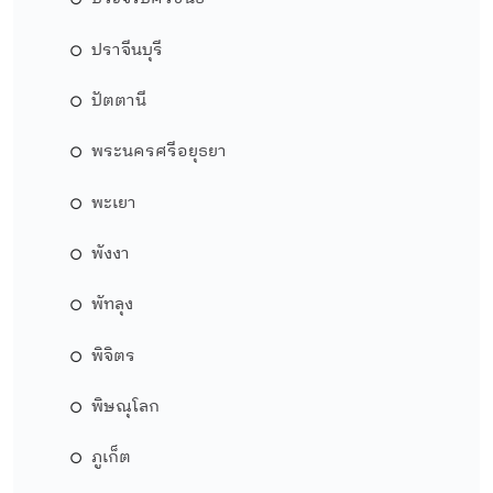
ปราจีนบุรี
ปัตตานี
พระนครศรีอยุธยา
พะเยา
พังงา
พัทลุง
พิจิตร
พิษณุโลก
ภูเก็ต