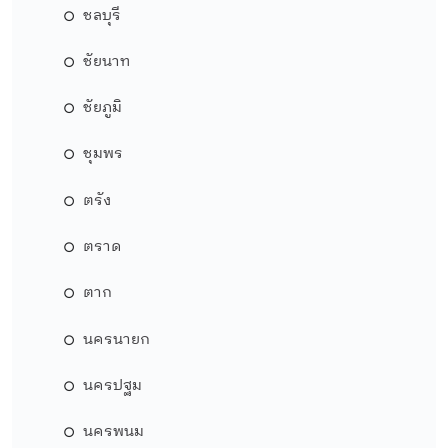
ชลบุรี
ชัยนาท
ชัยภูมิ
ชุมพร
ตรัง
ตราด
ตาก
นครนายก
นครปฐม
นครพนม