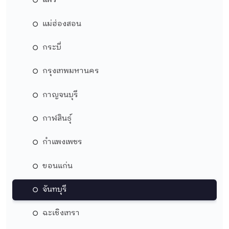
แพร่
แม่ฮ่องสอน
กระบี่
กรุงเทพมหานคร
กาญจนบุรี
กาฬสินธุ์
กำแพงเพชร
ขอนแก่น
จันทบุรี
ฉะเชิงเทรา