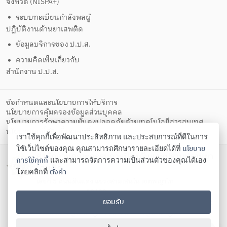
จังหวัด (NISPA+)
ระบบทะเบียนกำลังพลผู้
ปฏิบัติงานด้านยาเสพติด
ข้อมูลบริการของ ป.ป.ส.
ความคิดเห็นเกี่ยวกับ
สำนักงาน ป.ป.ส.
ข้อกำหนดและนโยบายการให้บริการ
นโยบายการคุ้มครองข้อมูลส่วนบุคคล
นโยบายการรักษาความมั่นคงปลอดภัยด้วยเทคโนโลยีสารสนเทศ
ตั้งค่าคุกกี้
นโยบายคุกกี้
เราใช้คุกกี้เพื่อพัฒนาประสิทธิภาพ และประสบการณ์ที่ดีในการ
นโยบาย
ใช้เว็บไซต์ของคุณ คุณสามารถศึกษารายละเอียดได้ที่
สำนักงานคณะกรรมการป้องกันและปราบปรามยา
การใช้คุกกี้
และสามารถจัดการความเป็นส่วนตัวของคุณได้เอง
เสพติด
ตั้งค่า
โดยคลิกที่
เลขที่ 5 ถนนดินแดง แขวงสามเสนใน เขตพญาไท
กรุงเทพมหานคร 10400
ยอมรับ
โทรศัพท์ 02-247-0901-19 โทรสาร 02-245-9350 Contact
us:
saraban@oncb.go.th
,
webmaster@oncb.go.th
Copyright ©
2026