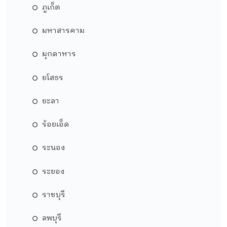
ภูเก็ต
มหาสารคาม
มุกดาหาร
ยโสธร
ยะลา
ร้อยเอ็ด
ระนอง
ระยอง
ราชบุรี
ลพบุรี