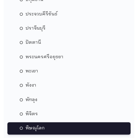
ประจวบคีรีขันธ์
ปราจีนบุรี
ปัตตานี
พระนครศรีอยุธยา
พะเยา
พังงา
พัทลุง
พิจิตร
พิษณุโลก