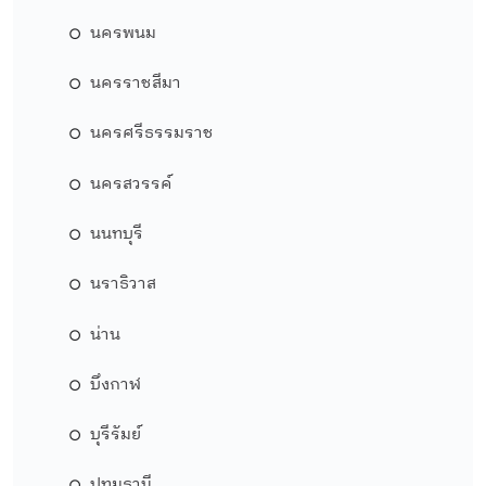
นครพนม
นครราชสีมา
นครศรีธรรมราช
นครสวรรค์
นนทบุรี
นราธิวาส
น่าน
บึงกาฬ
บุรีรัมย์
ปทุมธานี