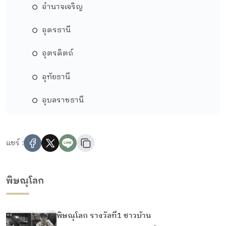
อำนาจเจริญ
อุดรธานี
อุตรดิตถ์
อุทัยธานี
อุบลราชธานี
แชร์ :
พิษณุโลก
พิษณุโลก รางวัลที่1 ชาวบ้าน