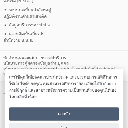
จังหวัด (NISPA+)
ระบบทะเบียนกำลังพลผู้
ปฏิบัติงานด้านยาเสพติด
ข้อมูลบริการของ ป.ป.ส.
ความคิดเห็นเกี่ยวกับ
สำนักงาน ป.ป.ส.
ข้อกำหนดและนโยบายการให้บริการ
นโยบายการคุ้มครองข้อมูลส่วนบุคคล
นโยบายการรักษาความมั่นคงปลอดภัยด้วยเทคโนโลยีสารสนเทศ
ตั้งค่าคุกกี้
นโยบายคุกกี้
เราใช้คุกกี้เพื่อพัฒนาประสิทธิภาพ และประสบการณ์ที่ดีในการ
นโยบาย
ใช้เว็บไซต์ของคุณ คุณสามารถศึกษารายละเอียดได้ที่
สำนักงานคณะกรรมการป้องกันและปราบปรามยา
การใช้คุกกี้
และสามารถจัดการความเป็นส่วนตัวของคุณได้เอง
เสพติด
ตั้งค่า
โดยคลิกที่
เลขที่ 5 ถนนดินแดง แขวงสามเสนใน เขตพญาไท
กรุงเทพมหานคร 10400
ยอมรับ
โทรศัพท์ 02-247-0901-19 โทรสาร 02-245-9350 Contact
us:
saraban@oncb.go.th
,
webmaster@oncb.go.th
Copyright ©
2026