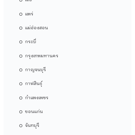
เลย
แพร่
แม่ฮ่องสอน
กระบี่
กรุงเทพมหานคร
กาญจนบุรี
กาฬสินธุ์
กำแพงเพชร
ขอนแก่น
จันทบุรี