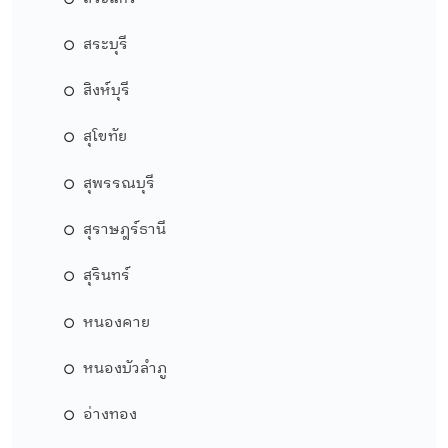
สระบุรี
สิงห์บุรี
สุโขทัย
สุพรรณบุรี
สุราษฎร์ธานี
สุรินทร์
หนองคาย
หนองบัวลำภู
อ่างทอง