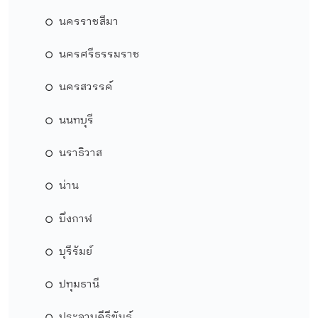
นครราชสีมา
นครศรีธรรมราช
นครสวรรค์
นนทบุรี
นราธิวาส
น่าน
บึงกาฬ
บุรีรัมย์
ปทุมธานี
ประจวบคีรีขันธ์