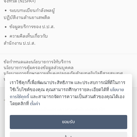
จังหวัด (NISPA+)
ระบบทะเบียนกำลังพลผู้
ปฏิบัติงานด้านยาเสพติด
ข้อมูลบริการของ ป.ป.ส.
ความคิดเห็นเกี่ยวกับ
สำนักงาน ป.ป.ส.
ข้อกำหนดและนโยบายการให้บริการ
นโยบายการคุ้มครองข้อมูลส่วนบุคคล
นโยบายการรักษาความมั่นคงปลอดภัยด้วยเทคโนโลยีสารสนเทศ
ตั้งค่าคุกกี้
นโยบายคุกกี้
เราใช้คุกกี้เพื่อพัฒนาประสิทธิภาพ และประสบการณ์ที่ดีในการ
นโยบาย
ใช้เว็บไซต์ของคุณ คุณสามารถศึกษารายละเอียดได้ที่
สำนักงานคณะกรรมการป้องกันและปราบปรามยา
การใช้คุกกี้
และสามารถจัดการความเป็นส่วนตัวของคุณได้เอง
เสพติด
ตั้งค่า
โดยคลิกที่
เลขที่ 5 ถนนดินแดง แขวงสามเสนใน เขตพญาไท
กรุงเทพมหานคร 10400
ยอมรับ
โทรศัพท์ 02-247-0901-19 โทรสาร 02-245-9350 Contact
us:
saraban@oncb.go.th
,
webmaster@oncb.go.th
Copyright ©
2026