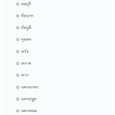
ชลบุรี
ชัยนาท
ชัยภูมิ
ชุมพร
ตรัง
ตราด
ตาก
นครนายก
นครปฐม
นครพนม