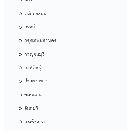
แพร่
แม่ฮ่องสอน
กระบี่
กรุงเทพมหานคร
กาญจนบุรี
กาฬสินธุ์
กำแพงเพชร
ขอนแก่น
จันทบุรี
ฉะเชิงเทรา