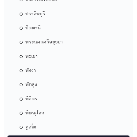
ปราจีนบุรี
ปัตตานี
พระนครศรีอยุธยา
พะเยา
พังงา
พัทลุง
พิจิตร
พิษณุโลก
ภูเก็ต