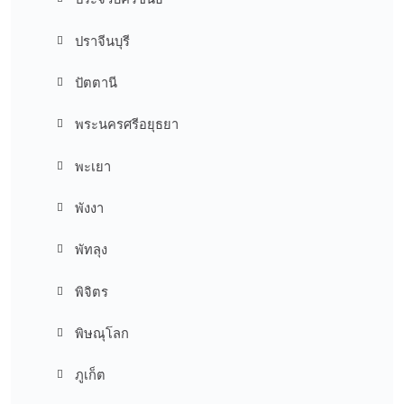
ปราจีนบุรี
ปัตตานี
พระนครศรีอยุธยา
พะเยา
พังงา
พัทลุง
พิจิตร
พิษณุโลก
ภูเก็ต