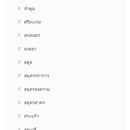
ลำพูน
ศรีสะเกษ
สกลนคร
สงขลา
สตูล
สมุทรปราการ
สมุทรสงคราม
สมุทรสาคร
สระแก้ว
สระบุรี