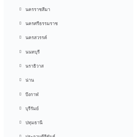
นครราชสีมา
นครศรีธรรมราช
นครสวรรค์
นนทบุรี
นราธิวาส
น่าน
บึงกาฬ
บุรีรัมย์
ปทุมธานี
ประจวบคีรีขันธ์