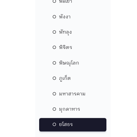
พะเยา
พังงา
พัทลุง
พิจิตร
พิษณุโลก
ภูเก็ต
มหาสารคาม
มุกดาหาร
ยโสธร