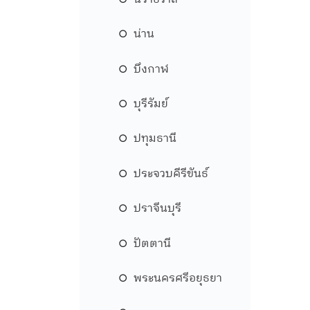
น่าน
บึงกาฬ
บุรีรัมย์
ปทุมธานี
ประจวบคีรีขันธ์
ปราจีนบุรี
ปัตตานี
พระนครศรีอยุธยา