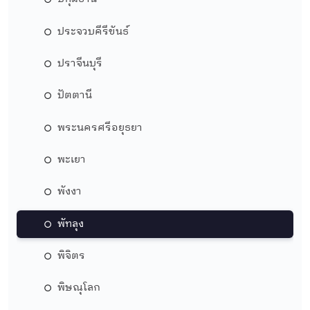
ประจวบคีรีขันธ์
ปราจีนบุรี
ปัตตานี
พระนครศรีอยุธยา
พะเยา
พังงา
พัทลุง
พิจิตร
พิษณุโลก