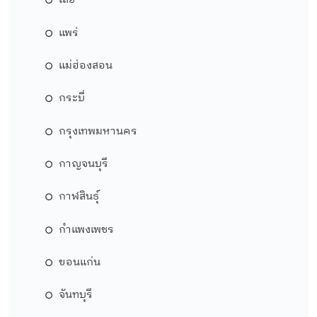
เลย
แพร่
แม่ฮ่องสอน
กระบี่
กรุงเทพมหานคร
กาญจนบุรี
กาฬสินธุ์
กำแพงเพชร
ขอนแก่น
จันทบุรี