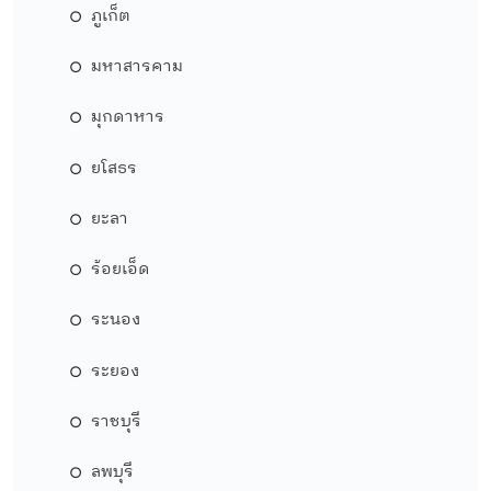
ภูเก็ต
มหาสารคาม
มุกดาหาร
ยโสธร
ยะลา
ร้อยเอ็ด
ระนอง
ระยอง
ราชบุรี
ลพบุรี