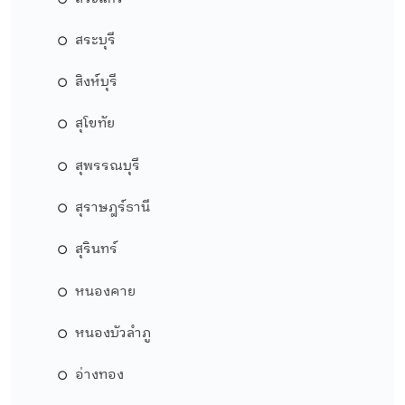
สระบุรี
สิงห์บุรี
สุโขทัย
สุพรรณบุรี
สุราษฎร์ธานี
สุรินทร์
หนองคาย
หนองบัวลำภู
อ่างทอง