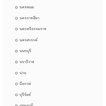
นครพนม
นครราชสีมา
นครศรีธรรมราช
นครสวรรค์
นนทบุรี
นราธิวาส
น่าน
บึงกาฬ
บุรีรัมย์
ปทุมธานี