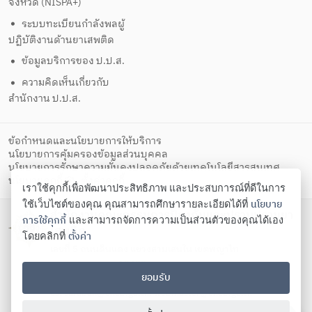
จังหวัด (NISPA+)
ระบบทะเบียนกำลังพลผู้
ปฏิบัติงานด้านยาเสพติด
ข้อมูลบริการของ ป.ป.ส.
ความคิดเห็นเกี่ยวกับ
สำนักงาน ป.ป.ส.
ข้อกำหนดและนโยบายการให้บริการ
นโยบายการคุ้มครองข้อมูลส่วนบุคคล
นโยบายการรักษาความมั่นคงปลอดภัยด้วยเทคโนโลยีสารสนเทศ
ตั้งค่าคุกกี้
นโยบายคุกกี้
เราใช้คุกกี้เพื่อพัฒนาประสิทธิภาพ และประสบการณ์ที่ดีในการ
นโยบาย
ใช้เว็บไซต์ของคุณ คุณสามารถศึกษารายละเอียดได้ที่
สำนักงานคณะกรรมการป้องกันและปราบปรามยา
การใช้คุกกี้
และสามารถจัดการความเป็นส่วนตัวของคุณได้เอง
เสพติด
ตั้งค่า
โดยคลิกที่
เลขที่ 5 ถนนดินแดง แขวงสามเสนใน เขตพญาไท
กรุงเทพมหานคร 10400
ยอมรับ
โทรศัพท์ 02-247-0901-19 โทรสาร 02-245-9350 Contact
us:
saraban@oncb.go.th
,
webmaster@oncb.go.th
Copyright ©
2026