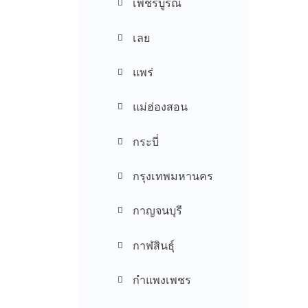
เพชรบูรณ์
เลย
แพร่
แม่ฮ่องสอน
กระบี่
กรุงเทพมหานคร
กาญจนบุรี
กาฬสินธุ์
กำแพงเพชร