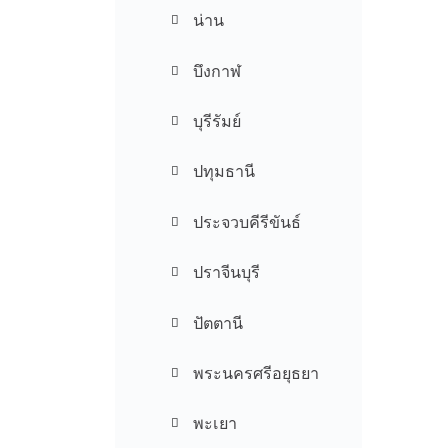
น่าน
บึงกาฬ
บุรีรัมย์
ปทุมธานี
ประจวบคีรีขันธ์
ปราจีนบุรี
ปัตตานี
พระนครศรีอยุธยา
พะเยา