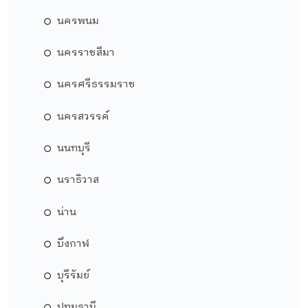
นครพนม
นครราชสีมา
นครศรีธรรมราช
นครสวรรค์
นนทบุรี
นราธิวาส
น่าน
บึงกาฬ
บุรีรัมย์
ปทุมธานี