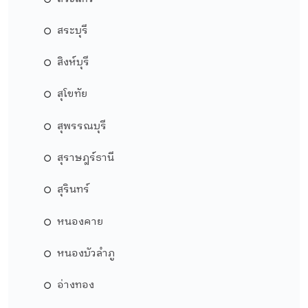
สระบุรี
สิงห์บุรี
สุโขทัย
สุพรรณบุรี
สุราษฎร์ธานี
สุรินทร์
หนองคาย
หนองบัวลำภู
อ่างทอง