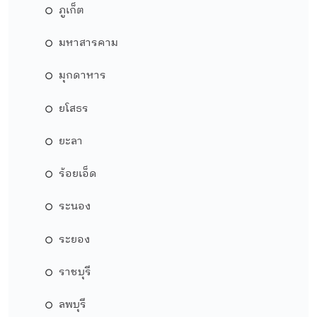
ภูเก็ต
มหาสารคาม
มุกดาหาร
ยโสธร
ยะลา
ร้อยเอ็ด
ระนอง
ระยอง
ราชบุรี
ลพบุรี