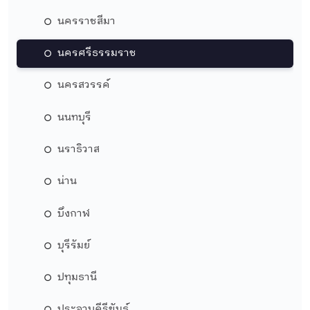
นครราชสีมา
นครศรีธรรมราช
นครสวรรค์
นนทบุรี
นราธิวาส
น่าน
บึงกาฬ
บุรีรัมย์
ปทุมธานี
ประจวบคีรีขันธ์