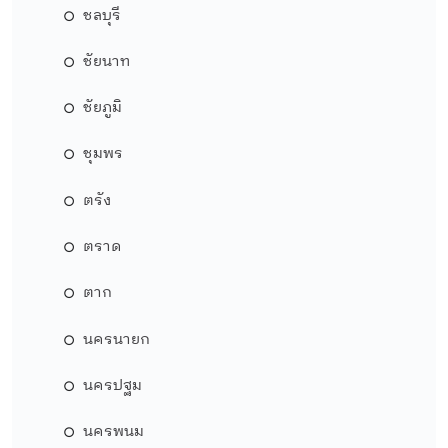
ชลบุรี
ชัยนาท
ชัยภูมิ
ชุมพร
ตรัง
ตราด
ตาก
นครนายก
นครปฐม
นครพนม