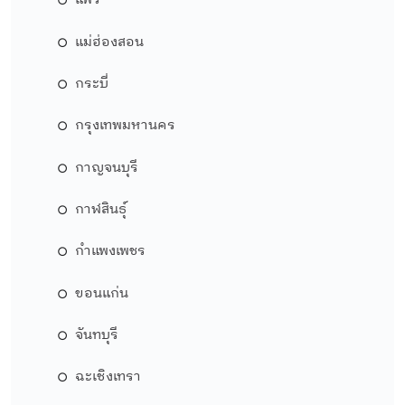
แพร่
แม่ฮ่องสอน
กระบี่
กรุงเทพมหานคร
กาญจนบุรี
กาฬสินธุ์
กำแพงเพชร
ขอนแก่น
จันทบุรี
ฉะเชิงเทรา