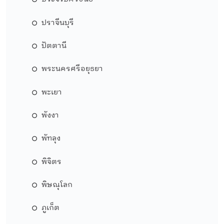
ปราจีนบุรี
ปัตตานี
พระนครศรีอยุธยา
พะเยา
พังงา
พัทลุง
พิจิตร
พิษณุโลก
ภูเก็ต