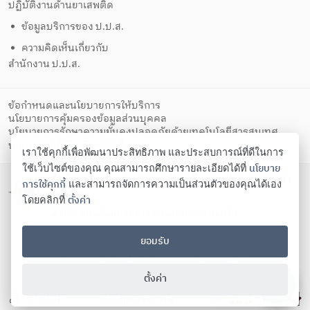
ปฏิบัติงานด้านยาเสพติด
ข้อมูลบริการของ ป.ป.ส.
ความคิดเห็นเกี่ยวกับ
สำนักงาน ป.ป.ส.
ข้อกำหนดและนโยบายการให้บริการ
นโยบายการคุ้มครองข้อมูลส่วนบุคคล
นโยบายการรักษาความมั่นคงปลอดภัยด้วยเทคโนโลยีสารสนเทศ
ตั้งค่าคุกกี้
นโยบายคุกกี้
เราใช้คุกกี้เพื่อพัฒนาประสิทธิภาพ และประสบการณ์ที่ดีในการ
นโยบาย
ใช้เว็บไซต์ของคุณ คุณสามารถศึกษารายละเอียดได้ที่
สำนักงานคณะกรรมการป้องกันและปราบปรามยา
การใช้คุกกี้
และสามารถจัดการความเป็นส่วนตัวของคุณได้เอง
เสพติด
ตั้งค่า
โดยคลิกที่
เลขที่ 5 ถนนดินแดง แขวงสามเสนใน เขตพญาไท
กรุงเทพมหานคร 10400
ยอมรับ
โทรศัพท์ 02-247-0901-19 โทรสาร 02-245-9350 Contact
us:
saraban@oncb.go.th
,
webmaster@oncb.go.th
Copyright ©
2026
ตั้งค่า
Sitemap
ผู้เข้าชม :
คน