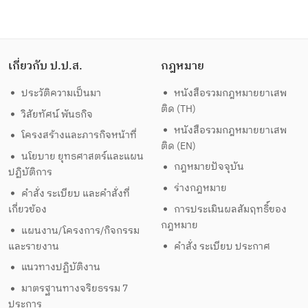
เกี่ยวกับ ป.ป.ส.
กฎหมาย
ประวัติความเป็นมา
หนังสือรวมกฎหมายยาเสพ
ติด (TH)
วิสัยทัศน์ พันธกิจ
หนังสือรวมกฎหมายยาเสพ
โครงสร้างและภารกิจหน้าที่
ติด (EN)
นโยบาย ยุทธศาสตร์และแผน
กฎหมายปัจจุบัน
ปฏิบัติการ
ร่างกฎหมาย
คำสั่ง ระเบียบ และคำสั่งที่
เกี่ยวข้อง
การประเมินผลสัมฤทธิ์ของ
กฎหมาย
แผนงาน/โครงการ/กิจกรรม
และรายงาน
คำสั่ง ระเบียบ ประกาศ
แนวทางปฏิบัติงาน
มาตรฐานทางจริยธรรม 7
ประการ