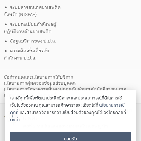
ระบบสารสนเทศยาเสพติด
จังหวัด (NISPA+)
ระบบทะเบียนกำลังพลผู้
ปฏิบัติงานด้านยาเสพติด
ข้อมูลบริการของ ป.ป.ส.
ความคิดเห็นเกี่ยวกับ
สำนักงาน ป.ป.ส.
ข้อกำหนดและนโยบายการให้บริการ
นโยบายการคุ้มครองข้อมูลส่วนบุคคล
นโยบายการรักษาความมั่นคงปลอดภัยด้วยเทคโนโลยีสารสนเทศ
ตั้งค่าคุกกี้
นโยบายคุกกี้
เราใช้คุกกี้เพื่อพัฒนาประสิทธิภาพ และประสบการณ์ที่ดีในการใช้
เว็บไซต์ของคุณ คุณสามารถศึกษารายละเอียดได้ที่
นโยบายการใช้
สำนักงานคณะกรรมการป้องกันและปราบปรามยา
คุกกี้
และสามารถจัดการความเป็นส่วนตัวของคุณได้เองโดยคลิกที่
เสพติด
ตั้งค่า
เลขที่ 5 ถนนดินแดง แขวงสามเสนใน เขตพญาไท
กรุงเทพมหานคร 10400
ยอมรับ
โทรศัพท์ 02-247-0901-19 โทรสาร 02-245-9350 Contact