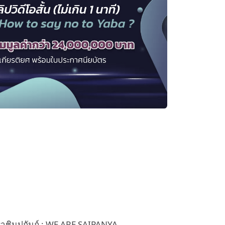
ชินูปถัมภ์ : WE ARE SAIPANYA