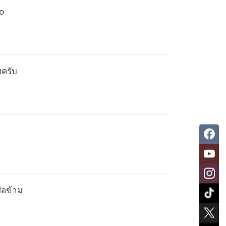
so
งครับ
สือข้าม