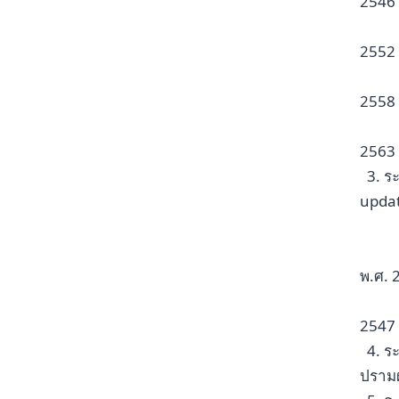
2546
2552
2558
2563
3. ร
updat
พ.ศ. 
2547
4. ร
ปรามผ