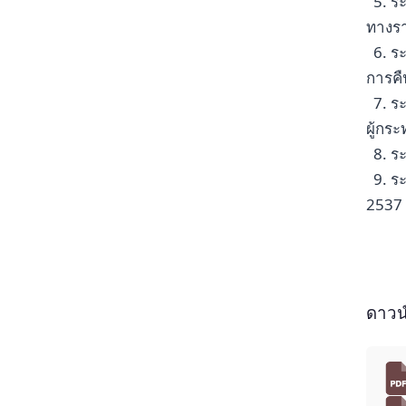
5. ร
ทางร
6. ร
การคื
7. ร
ผู้กร
8. ร
9. ร
2537
ดาวน