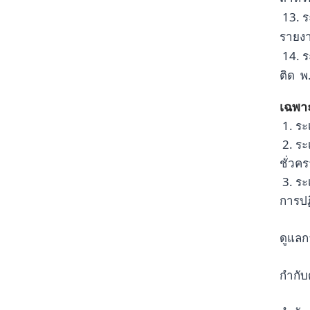
13. 
รายงา
14. 
ติด พ
เฉพาะ
1. ร
2. ระ
ชั่วค
3. ระ
การปฏ
ดูแลก
กำกับ