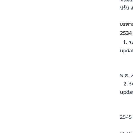
ปรับ 
เฉพาะ
2534
1. ร
updat
พ.ศ. 
2. 
updat
2545