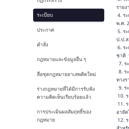
กฎกระทรวง
รายงา
ระเบียบ
4. ระ
พ.ศ. 
ประกาศ
5. ระ
ป.ป.ส
คำสั่ง
6. ร
ชาติ 
กฎหมายและข้อมูลอื่น ๆ
7. ร
8. ร
สื่อชุดกฎหมายยาเสพติดใหม่
ทาง
9. ร
ร่างกฎหมายที่ได้มีการรับฟัง
10. ร
ความคิดเห็นเรียบร้อยแล้ว
11. ร
การประเมินผลสัมฤทธิ์ของ
อายัด
กฎหมาย
12. 
สำหรั