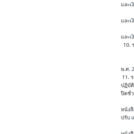
และเง
และเง
และเง
10. ร
พ.ศ. 
11. ร
ปฏิบั
ปิดชั
หนังส
ปรับ 
หนังส