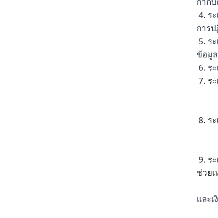
กำกับ
4. ร
การปฏ
5. ร
ข้อมู
6. ร
7. ระ
8. ระ
9. ระ
ช่วย
และเง