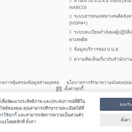
สำนักงาน ป.ป.ส.อาเซียน (AS
NARCO)
ระบบสารสนเทศยาเสพติดจังห
(NISPA+)
ระบบทะเบียนกำลังพลผู้ปฏิบัติ
ยาเสพติด
ข้อมูลบริการของ ป.ป.ส.
ความคิดเห็นเกี่ยวกับสำนักงาน
ยการคุ้มครองข้อมูลส่วนบุคคล
นโยบายการรักษาความมั่นคงปลอ
ตั้งค่าคุกกี้
กี้เพื่อพัฒนาประสิทธิภาพ และประสบการณ์ที่ดีใน
ยอมรับ
ปราบปรามยาเสพติด
บไซต์ของคุณ คุณสามารถศึกษารายละเอียดได้ที่
ใช้คุกกี้
และสามารถจัดการความเป็นส่วนตัว
ตพญาไท กรุงเทพมหานคร 10400
ตั้งค่า
เองโดยคลิกที่
ตั้งค่า
45-9350 Contact us:
saraban@oncb.go.th
,
webmaster@oncb.go.t