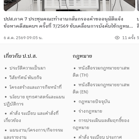
ปปส.ภาค 7 ประชุมคณะทำงานกลั่นกรองคำขออนุมัติแจ้ง
ข้อหาคดีสมคบฯ ครั้งที่ 7/2569 ขับเคลื่อนการบังคับใช้กฎหมาย
กับเครือข่ายยาเสพติดอย่างเข้มข้น
6 ส.ค. 2569 09:05 น.
11 ครั้ง
5
ภ
เกี่ยวกับ ป.ป.ส.
กฎหมาย
ประวัติความเป็นมา
หนังสือรวมกฎหมายยาเสพ
ติด (TH)
วิสัยทัศน์ พันธกิจ
หนังสือรวมกฎหมายยาเสพ
โครงสร้างและภารกิจหน้าที่
ติด (EN)
นโยบาย ยุทธศาสตร์และแผน
กฎหมายปัจจุบัน
ปฏิบัติการ
ร่างกฎหมาย
คำสั่ง ระเบียบ และคำสั่งที่
เกี่ยวข้อง
การประเมินผลสัมฤทธิ์ของ
กฎหมาย
แผนงาน/โครงการ/กิจกรรม
และรายงาน
คำสั่ง ระเบียบ ประกาศ