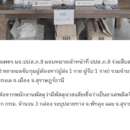
จุลเพชร ผอ.ปปส.ภ.8 มอบหมายเจ้าหน้าที่ ปปส.ภ.8 ร่วมสื
ขยายผลจับกุมผู้ต้องหา(ผู้ส่ง 1 ราย ผู้รับ 1 ราย) รวมจ
ขุนทะเล อ.เมือง จ.สุราษฎร์ธานี
้งจากพนักงานพัสดุว่ามีพัสดุน่าสงสัยเชื่อว่าเป็นยาเสพติ
องจาก กทม. จำนวน 3 กล่อง ระบุปลายทาง จ.พัทลุง และ จ.ส