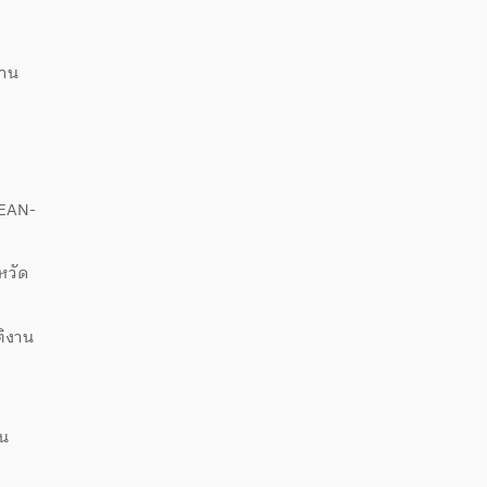
ะบอก พร้อมแม็กกาซีน กระสุนปืน ขนาด
62 จำนวน 204 นัด และของกลางอื่นๆ
ถาน
ม
SEAN-
หวัด
ติงาน
าน