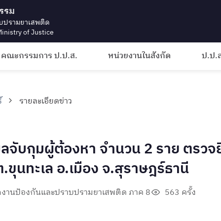
ธรรม
บปรามยาเสพติด
inistry of Justice
คณะกรรมการ ป.ป.ส.
หน่วยงานในสังกัด
ป.ป.ส
์
รายละเอียดข่าว
จับกุมผู้ต้องหา จำนวน 2 ราย ตรวจ
่ ต.ขุนทะเล อ.เมือง จ.สุราษฎร์ธานี
ักงานป้องกันและปราบปรามยาเสพติด ภาค 8
563 ครั้ง