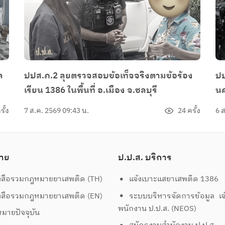
ล
ปปส.ภ.2 ลุยตรวจสอบข้อเท็จจริงตามข้อร้อง
ปป
เรียน 1386 ในพื้นที่ อ.เมือง จ.ชลบุรี
นค
ปฏ
รั้ง
7 ส.ค. 2569 09:43 น.
24 ครั้ง
6 
ปิ
กล
กร
าย
ป.ป.ส. บริการ
ทุ
ตา
งสือรวมกฎหมายยาเสพติด (TH)
แจ้งเบาะแสยาเสพติด 1386
ตร
งสือรวมกฎหมายยาเสพติด (EN)
ระบบบริหารจัดการข้อมูล เจ
กิ
พนักงาน ป.ป.ส. (NEOS)
มายปัจจุบัน
กร