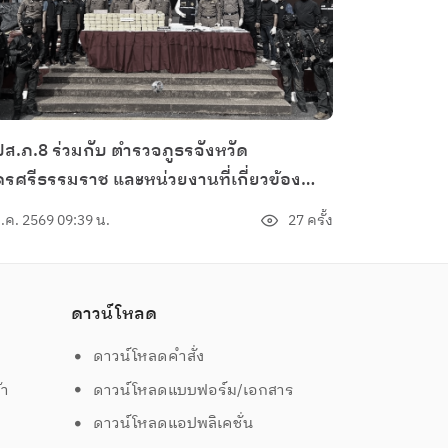
ส.ภ.8 ร่วมกับ ตำรวจภูธรจังหวัด
รศรีธรรมราช และหน่วยงานที่เกี่ยวข้อง
ิบัติการยุทธการทลายเครือข่ายยาเสพติด
ส.ค. 2569 09:39 น.
27 ครั้ง
ดล้อมตรวจค้น จับกุมผู้ต้องหา 1 ราย ยึดของ
าง ยาบ้า จำนวน 1,400,000 เม็ด (7
ะสอบ) อีกทั้ง นำหมายค้นของศาลจังหวัด
ดาวน์โหลด
่งสง ตรวจค้นบ้านของผู้ต้องหา ซึ่งหลบหนี
มหมายจับของศาลจังหวัดทุ่งสง พร้อม
ดาวน์โหลดคำสั่ง
วจค้นพบของกลาง ไอซ์ น้ำหนัก 2.154
้า
ดาวน์โหลดแบบฟอร์ม/เอกสาร
โลกรัม อาวุธปืนลูกซองยาว จำนวน 2
ดาวน์โหลดแอปพลิเคชั่น
ะบอก อาวุธปืนสงคราม(อาก้า) จำนวน 1