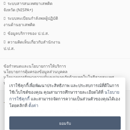
ระบบสารสนเทศยาเสพติด
จังหวัด (NISPA+)
ระบบทะเบียนกำลังพลผู้ปฏิบัติ
งานด้านยาเสพติด
ข้อมูลบริการของ ป.ป.ส.
ความคิดเห็นเกี่ยวกับสำนักงาน
ป.ป.ส.
ข้อกำหนดและนโยบายการให้บริการ
นโยบายการคุ้มครองข้อมูลส่วนบุคคล
นโยบายการรักษาความมั่นคงปลอดภัยด้วยเทคโนโลยีสารสนเทศ
ตั้งค่าคุกกี้
นโยบายคุกกี้
เราใช้คุกกี้เพื่อพัฒนาประสิทธิภาพ และประสบการณ์ที่ดีในการ
ใช้เว็บไซต์ของคุณ คุณสามารถศึกษารายละเอียดได้ที่
นโยบาย
สำนักงานคณะกรรมการป้องกันและปราบปรามยาเสพ
การใช้คุกกี้
และสามารถจัดการความเป็นส่วนตัวของคุณได้เอง
ติด
โดยคลิกที่
ตั้งค่า
เลขที่ 5 ถนนดินแดง แขวงสามเสนใน เขตพญาไท
กรุงเทพมหานคร 10400
ยอมรับ
โทรศัพท์ 02-247-0901-19 โทรสาร 02-245-9350 Contact
us:
saraban@oncb.go.th
,
webmaster@oncb.go.th