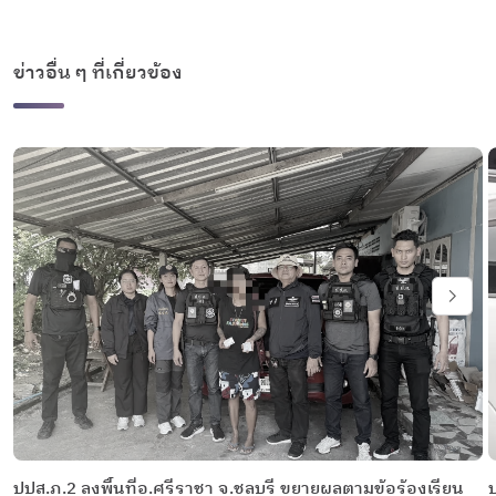
ข่าวอื่น ๆ ที่เกี่ยวข้อง
ปปส.ภ.2 ลงพื้นที่อ.ศรีราชา จ.ชลบุรี ขยายผลตามข้อร้องเรียน
ป