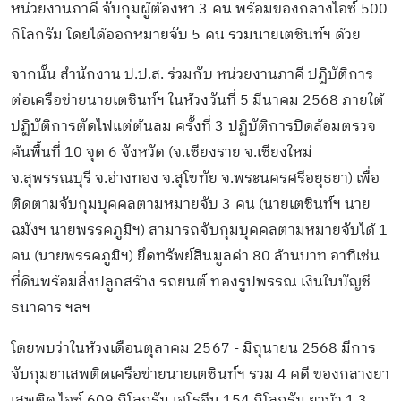
หน่วยงานภาคี จับกุมผู้ต้องหา 3 คน พร้อมของกลางไอซ์ 500
กิโลกรัม โดยได้ออกหมายจับ 5 คน รวมนายเตชินท์ฯ ด้วย
จากนั้น สำนักงาน ป.ป.ส. ร่วมกับ หน่วยงานภาคี ปฏิบัติการ
ต่อเครือข่ายนายเตชินท์ฯ ในห้วงวันที่ 5 มีนาคม 2568 ภายใต้
ปฏิบัติการตัดไฟแต่ต้นลม ครั้งที่ 3 ปฏิบัติการปิดล้อมตรวจ
ค้นพื้นที่ 10 จุด 6 จังหวัด (จ.เชียงราย จ.เชียงใหม่
จ.สุพรรณบุรี จ.อ่างทอง จ.สุโขทัย จ.พระนครศรีอยุธยา) เพื่อ
ติดตามจับกุมบุคคลตามหมายจับ 3 คน (นายเตชินท์ฯ นาย
ฉมังฯ นายพรรคภูมิฯ) สามารถจับกุมบุคคลตามหมายจับได้ 1
คน (นายพรรคภูมิฯ) ยึดทรัพย์สินมูลค่า 80 ล้านบาท อาทิเช่น
ที่ดินพร้อมสิ่งปลูกสร้าง รถยนต์ ทองรูปพรรณ เงินในบัญชี
ธนาคาร ฯลฯ
โดยพบว่าในห้วงเดือนตุลาคม 2567 - มิถุนายน 2568 มีการ
จับกุมยาเสพติดเครือข่ายนายเตชินท์ฯ รวม 4 คดี ของกลางยา
เสพติด ไอซ์ 609 กิโลกรัม เฮโรอีน 154 กิโลกรัม ยาบ้า 1.3