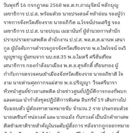
วันพุธที่ 16 กรกฎาคม 2568 พล.ต.ท.ภาณุรัตน์ หลักบุญ
เลขาธิการ ป.ป.ส. พร้อมด้วย นายประสงค์ หล้าอ่อน รองผู้ว่า
ราชการจังหวัดเชียงราย นายอภิกิต ฉ.โรจน์ประเสริฐ รอง
เลขาธิการ ป.ป.ส. นายปฤณ เมฆานันท์ ผู้อำนวยการสำนัก
ปราบปรามยาเสพติด สำนักงาน ป.ป.ส. พล.ต.ต.มานพ เสนา
กูล ผู้บังคับการตำรวจภูธรจังหวัดเชียงราย พ.อ.ไพโรจน์ ยะวิ
ญญชาญ ผู้แทนจาก นบ.ยส.35 พ.อ.ไมตรี ศรีสันเทียะ
เสนาธิการ กองกำลังผาเมือง พ.ต.อ.สุรศักดิ์ เทียนทอง ผู้
กำกับการตรวจคนเข้าเมืองจังหวัดเชียงราย นายอภิชาติ ใจ
งาม นายด่านศุลกากรแม่สาย พ.อ.ปริญญา วีระศรีนารา
หัวหน้าศูนย์ข่าวยาเสพติด ฝ่ายข่าวศูนย์ปฏิบัติการกองทัพบก
และคณะ นำกำลังชุดปฏิบัติการพิเศษ อินทรีย์ 19 เดินทางไป
รับมอบตัว ผู้ต้องหาตามหมายจับ จำนวน 2 ราย ประกอบด้วย
นายเตชินท์ หน่อวงค์ และ นายฉมัง กันทวงค์ เป็นนักค้ายาเสพ
ติดข้ามชาติรายสำคัญในระดับผู้สั่งการ หลังจากถูกออกหมาย