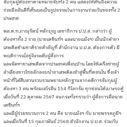
จับกุมผู้ต้องหาตามหมายจับทั้ง 2 คน แสดงให้เห็นถึงความ
ร่วมมืออันดีที่เห็นผลเป็นรูปธรรมในการงานร่วมกันของทั้ง 2
ประเทศ
พล.ต.ท.ภาณุรัตน์ หลักบุญ เลขาธิการ ป.ป.ส. กล่าวว่า ผู้
ต้องหาทั้ง 2 ราย (นายเตชินท์ฯ และนายฉมังฯ) เป็นนักค้ายา
เสพติดข้ามชาติรายสำคัญที่ สำนักงาน ป.ป.ส. ต้องการตัว มี
พฤติการณ์อยู่ในระดับผู้สั่งการ
และจัดหายาเสพติดจากประเทศเพื่อนบ้าน โดยใช้เครือข่ายผู้
ลำเลียงชาวไทยลักลอบนำยาเสพติดเข้าสู่พื้นที่ตอนใน ซึ่งเจ้า
หน้าที่ได้สืบสวนรวบรวมพยานหลักฐานจากคดีการจับกุมผู้
ต้องหา 3 คน พร้อมเฮโรอีน 154 กิโลกรัม ซุกซ่อนใต้เบาะรถตู้
เมื่อวันที่ 22 ตุลาคม 2567 จนกระทั่งทราบว่า ผู้สั่งการคือนาย
เตชินท์ฯ
และมีผู้ร่วมขบวนการ 2 คน คือ นายฉมังฯ กับ นายพรรคภูมิฯ
และเมื่อวันที่ 15 กุมภาพันธ์ 2568 สำนักงาน ป.ป.ส. ร่วมกับ