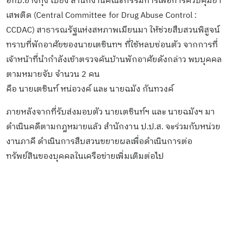
อทป.ย่างกุ้ง ไปยัง สำนักงานคณะกรรมการเพื่อการควบคุมยา
เสพติด (Central Committee for Drug Abuse Control :
CCDAC) สาธารณรัฐแห่งสหภาพเมียนมา ให้ช่วยสืบสวนพิสูจน์
ทราบที่พักอาศัยของนายเตชินทฯ ที่ใช้หลบซ่อนตัว จากการที่
เจ้าหน้าที่นำกำลังเข้าตรวจค้นบ้านพักอาศัยดังกล่าว พบบุคคล
ตามหมายจับ จำนวน 2 คน
คือ นายเตชินท์ หน่อวงค์ และ นายฉมัง กันทวงค์
ภายหลังจากที่รับส่งมอบตัว นายเตชินท์ฯ และ นายฉมังฯ มา
ดำเนินคดีตามกฎหมายแล้ว สำนักงาน ป.ป.ส. จะร่วมกับหน่วย
งานภาคี ดำเนินการสืบสวนขยายผลเพื่อดำเนินการต่อ
ทรัพย์สินของบุคคลในเครือข่ายเพิ่มเติมต่อไป