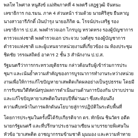
พลโท ไพศาล หนูสังข์ แม่ทัพภาคที่ 4 พลตรี เสฎฐวุฒิ จันทนะ 
เลขาธิการ กอ.รมน. ภาค 4 ส่วนหน้า ร่วมด้วย นายศิริสุข ยืนหาญ 
นางสาวอารีภักดิ์ เงินบำรุง นายอภิกิต ฉ. โรจน์ประเสริฐ รอง
เลขาธิการ ป.ป.ส. พลตำรวจเอก ไกรบุญ ทรวดทรง รองผู้บัญชาการ
ตารวจแห่งชาติ พลตำรวจเอก ประจวบ วงศ์สุข รองผู้บัญชาการ
ตำรวจแห่งชาติ และผู้แทนจากหน่วยงานที่เกี่ยวข้อง ณ ห้องประชุม
ชิดชัย วรรณสถิตย์ อาคาร 2 ชั้น 3 สำนักงาน ป.ป.ส.  
รัฐมนตรีว่าการกระทรวงยุติธรรม กล่าวต้อนรับผู้เข้าร่วมการประ
ชุมฯ และเน้นย้ำความสำคัญของการบูรณาการทำงานระหว่างหน่วย
งานเพื่อให้การแก้ไขปัญหายาเสพติดเกิดผลอย่างเป็นรูปธรรม โดยมี
การรับชมวิดีทัศน์สรุปผลการดำเนินงานด้านการป้องกัน ปราบปราม 
และแก้ไขปัญหายาเสพติดในรอบปีที่ผ่านมา ซึ่งสะท้อนถึง
ความคืบหน้าในการผลักดันนโยบายสู่การปฏิบัติในระดับพื้นที่
โดยการประชุมในครั้งนี้ได้รับเกียรติจาก ดร. ทักษิณ ชินวัตร อดีต
นายกรัฐมนตรี และที่ปรึกษาประธานอาเซียน มาบรรยายพิเศษใน
หัวข้อ “ยาเสพติด อาชญากรรมข้ามชาติ มุมมอง และความท้าทาย