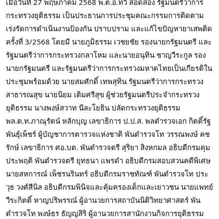
เมื่อวันที่ 27 พฤษภาคม 2568 พ.ต.อ.ทวี สอดส่อง รัฐมนตรีว่าการ
กระทรวงยุติธรรม เป็นประธานการประชุมคณะกรรมการติดตาม 
เร่งรัดการดำเนินงานป้องกัน ปราบปราม และแก้ไขปัญหายาเสพติด 
ครั้งที่ 3/2568 โดยมี นายภูมิธรรม เวชยชัย รองนายกรัฐมนตรี และ
รัฐมนตรีว่าการกระทรวงกลาโหม และนายอนุทิน ชาญวีระกูล รอง
นายกรัฐมนตรี และรัฐมนตรีว่าการกระทรวงมหาดไทยเป็นเกียรติใน
ประชุมพร้อมด้วย นายสมศักดิ์ เทพสุทิน รัฐมนตรีว่าการกระทรวง
สาธารณสุข นายนิยม เติมศรีสุข ผู้ช่วยรัฐมนตรีประจำกระทรวง
ยุติธรรม นางพงษ์สวาท นีละโยธิน ปลัดกระทรวงยุติธรรม 
พล.ต.ท.ภาณุรัตน์ หลักบุญ เลขาธิการ ป.ป.ส. พลตำรวจเอก กิตติ์รัฐ 
พันธุ์เพ็ชร์ ผู้บัญชาการตารวจแห่งชาติ พันตำรวจโท วรรณพงษ์ คช
รักษ์ เลขาธิการ ศอ.บต. พันตำรวจตรี สุริยา สิงหกมล อธิบดีกรมคุม
ประพฤติ พันตำรวจตรี ยุทธนา แพรดำ อธิบดีกรมสอบสวนคดีพิเศษ 
นายสหการณ์ เพ็ชรนรินทร์ อธิบดีกรมราชทัณฑ์ พันตำรวจโท ประ
วุธ วงศ์สีนิล อธิบดีกรมพินิจและคุ้มครองเด็กและเยาวชน นายแพทย์ 
วีระกิตติ์ หาญปริพรรณ์ ผู้อานวยการสถาบันนิติวิทยาศาสตร์ พัน
ตำรวจโท พงษ์ธร ธัญญสิริ ผู้อานวยการสานักงานกิจการยุติธรรม 