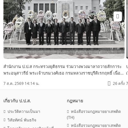
สำนักงาน ป.ป.ส กระทรวงยุติธรรม ร่วมวางพวงมาลาถวายสักการะ
พระอนุสาวรีย์ พระเจ้าบรมวงศ์เธอ กรมหลวงราชบุรีดิเรกฤทธิ์ เนื่อง
ในงานวันรพี 7 สิงหาคม 2569
ว
7 ส.ค. 2569 14:14 น.
26 ครั้ง
7
เกี่ยวกับ ป.ป.ส.
กฎหมาย
ประวัติความเป็นมา
หนังสือรวมกฎหมายยาเสพติด
(TH)
วิสัยทัศน์ พันธกิจ
หนังสือรวมกฎหมายยาเสพติด