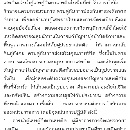
เสพติดเร่งนำผู้เสพผู้ติดยาเสพติดในพื้นที่เข้ารับการบำบัด
รักษาจนครบกระบวนการ ควบคู่กับการป้องกันยาเสพติดจาก
ต้นทาง เพื่อลดจำนวนผู้เสพรายใหม่และการจัดระเบียบสังคม
ควบคุมปัจจัยเสี่ยง ตลอดจนลดการเกิดพฤติการณ์ซ้ำโดยใช้
แนวคิดสาธารณสุขนำทางในการแก้ปัญหามุ่งบำบัดรักษาและ
ฟื้นฟูสภาพทางสังคมให้กับผู้ป่วยยาเสพติด ให้สามารถกลับ
คืนสู่สังคม ควบคู่กับการส่งเสริมคุณภาพชีวิต ซึ่งเป็นไปตาม
เจตนารมณ์ของประมวลกฎหมายยาเสพติด และเป็นจุดเริ่ม
ต้นสู่การแก้ไขปัญหายาเสพติดทั้งระบบอย่างเป็นรูปธรรมและ
ยั่งยืน เพื่อมุ่งลดระดับความรุนแรงของปัญหายาเสพติดใน
พื้นที่จังหวัด ให้เห็นผลเป็นรูปธรรม คืนความปลอดภัยในชีวิต
และทรัพย์สิน สร้างความสงบสุขให้กับประชาชน สร้างความ
พึงพอใจและความเชื่อมั่น ของประชาชนต่อการดำเนินงาน
ของหน่วยราชการ โดยมีจุดเน้นการปฏิบัติ ดังนี้
1. การนำผู้เสพผู้ติดยาเสพติด ผู้มีอาการทางจิตเวชจากยา
เสพติด และผู้ถูกคุมความประพฤติคดียาเสพติดเข้าสู่