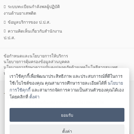
ระบบทะเบียนกำลังพลผู้ปฏิบัติ
งานด้านยาเสพติด
ข้อมูลบริการของ ป.ป.ส.
ความคิดเห็นเกี่ยวกับสำนักงาน
ป.ป.ส.
ข้อกำหนดและนโยบายการให้บริการ
นโยบายการคุ้มครองข้อมูลส่วนบุคคล
นโยบายการรักษาความมั่นคงปลอดภัยด้วยเทคโนโลยีสารสนเทศ
ตั้งค่าคุกกี้
นโยบายคุกกี้
เราใช้คุกกี้เพื่อพัฒนาประสิทธิภาพ และประสบการณ์ที่ดีในการ
ใช้เว็บไซต์ของคุณ คุณสามารถศึกษารายละเอียดได้ที่
นโยบาย
สำนักงานคณะกรรมการป้องกันและปราบปรามยาเสพ
การใช้คุกกี้
และสามารถจัดการความเป็นส่วนตัวของคุณได้เอง
ติด
โดยคลิกที่
ตั้งค่า
เลขที่ 5 ถนนดินแดง แขวงสามเสนใน เขตพญาไท
กรุงเทพมหานคร 10400
ยอมรับ
โทรศัพท์ 02-247-0901-19 โทรสาร 02-245-9350 Contact
us:
saraban@oncb.go.th
,
webmaster@oncb.go.th
Copyright ©
2026
ตั้งค่า