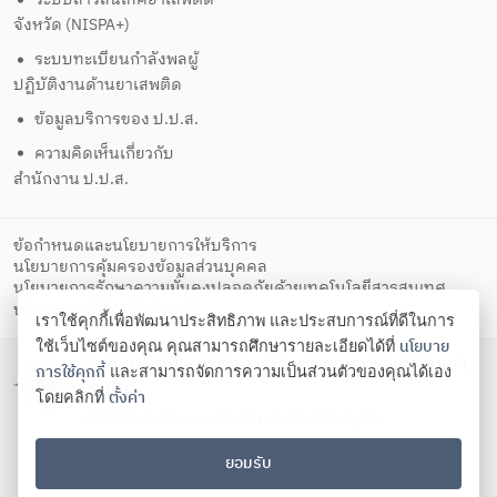
จังหวัด (NISPA+)
ระบบทะเบียนกำลังพลผู้
ปฏิบัติงานด้านยาเสพติด
ข้อมูลบริการของ ป.ป.ส.
ความคิดเห็นเกี่ยวกับ
สำนักงาน ป.ป.ส.
ข้อกำหนดและนโยบายการให้บริการ
นโยบายการคุ้มครองข้อมูลส่วนบุคคล
นโยบายการรักษาความมั่นคงปลอดภัยด้วยเทคโนโลยีสารสนเทศ
ตั้งค่าคุกกี้
นโยบายคุกกี้
เราใช้คุกกี้เพื่อพัฒนาประสิทธิภาพ และประสบการณ์ที่ดีในการ
นโยบาย
ใช้เว็บไซต์ของคุณ คุณสามารถศึกษารายละเอียดได้ที่
สำนักงานคณะกรรมการป้องกันและปราบปรามยา
การใช้คุกกี้
และสามารถจัดการความเป็นส่วนตัวของคุณได้เอง
เสพติด
ตั้งค่า
โดยคลิกที่
เลขที่ 5 ถนนดินแดง แขวงสามเสนใน เขตพญาไท
กรุงเทพมหานคร 10400
ยอมรับ
โทรศัพท์ 02-247-0901-19 โทรสาร 02-245-9350 Contact
us:
saraban@oncb.go.th
,
webmaster@oncb.go.th