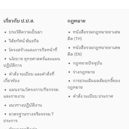
เกี่ยวกับ ป.ป.ส.
กฎหมาย
ประวัติความเป็นมา
หนังสือรวมกฎหมายยาเสพ
ติด (TH)
วิสัยทัศน์ พันธกิจ
หนังสือรวมกฎหมายยาเสพ
โครงสร้างและภารกิจหน้าที่
ติด (EN)
นโยบาย ยุทธศาสตร์และแผน
กฎหมายปัจจุบัน
ปฏิบัติการ
ร่างกฎหมาย
คำสั่ง ระเบียบ และคำสั่งที่
เกี่ยวข้อง
การประเมินผลสัมฤทธิ์ของ
กฎหมาย
แผนงาน/โครงการ/กิจกรรม
และรายงาน
คำสั่ง ระเบียบ ประกาศ
แนวทางปฏิบัติงาน
มาตรฐานทางจริยธรรม 7
ประการ