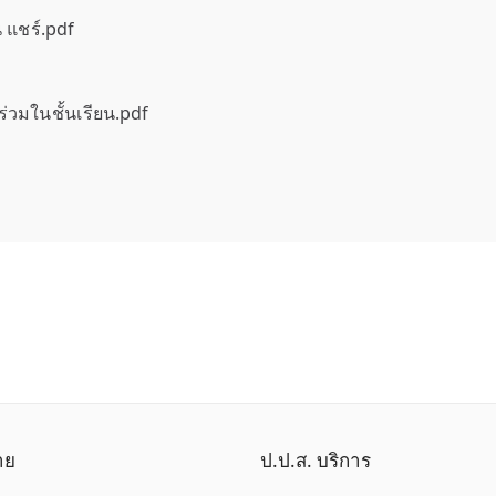
น แชร์.pdf
่วมในชั้นเรียน.pdf
าย
ป.ป.ส. บริการ