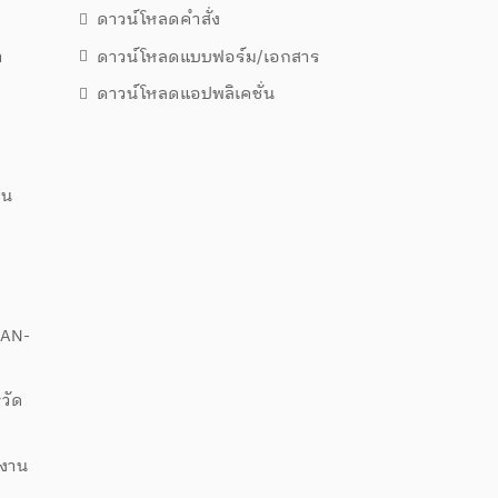
ดาวน์โหลดคำสั่ง
า
ดาวน์โหลดแบบฟอร์ม/เอกสาร
ดาวน์โหลดแอปพลิเคชั่น
าน
EAN-
วัด
ิงาน