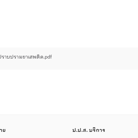
ด ปราบปรามยาเสพติด.pdf
าย
ป.ป.ส. บริการ