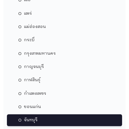
เลย
แพร่
แม่ฮ่องสอน
กระบี่
กรุงเทพมหานคร
กาญจนบุรี
กาฬสินธุ์
กำแพงเพชร
ขอนแก่น
จันทบุรี