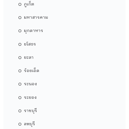
ภูเก็ต
มหาสารคาม
มุกดาหาร
ยโสธร
ยะลา
ร้อยเอ็ด
ระนอง
ระยอง
ราชบุรี
ลพบุรี