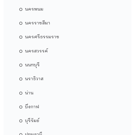
นครพนม
นครราชสีมา
นครศรีธรรมราช
นครสวรรค์
นนทบุรี
นราธิวาส
น่าน
บึงกาฬ
บุรีรัมย์
ปทุมธานี