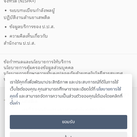
จังหวัด (NISPA+)
ระบบทะเบียนกำลังพลผู้
ปฏิบัติงานด้านยาเสพติด
ข้อมูลบริการของ ป.ป.ส.
ความคิดเห็นเกี่ยวกับ
สำนักงาน ป.ป.ส.
ข้อกำหนดและนโยบายการให้บริการ
นโยบายการคุ้มครองข้อมูลส่วนบุคคล
นโยบายการรักษาความมั่นคงปลอดภัยด้วยเทคโนโลยีสารสนเทศ
ตั้งค่าคุกกี้
นโยบายคุกกี้
เราใช้คุกกี้เพื่อพัฒนาประสิทธิภาพ และประสบการณ์ที่ดีในการใช้
เว็บไซต์ของคุณ คุณสามารถศึกษารายละเอียดได้ที่
นโยบายการใช้
สำนักงานคณะกรรมการป้องกันและปราบปรามยา
คุกกี้
และสามารถจัดการความเป็นส่วนตัวของคุณได้เองโดยคลิกที่
เสพติด
ตั้งค่า
เลขที่ 5 ถนนดินแดง แขวงสามเสนใน เขตพญาไท
กรุงเทพมหานคร 10400
ยอมรับ
โทรศัพท์ 02-247-0901-19 โทรสาร 02-245-9350 Contact
us:
saraban@oncb.go.th
,
webmaster@oncb.go.th
Copyright ©
2026