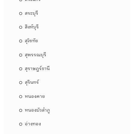
สระบุรี
สิงห์บุรี
สุโขทัย
สุพรรณบุรี
สุราษฎร์ธานี
สุรินทร์
หนองคาย
หนองบัวลำภู
อ่างทอง