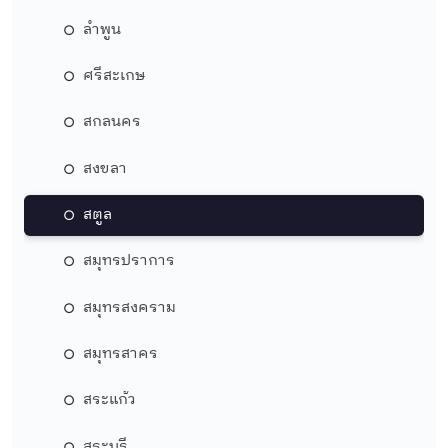
ลำพูน
ศรีสะเกษ
สกลนคร
สงขลา
สตูล
สมุทรปราการ
สมุทรสงคราม
สมุทรสาคร
สระแก้ว
สระบุรี