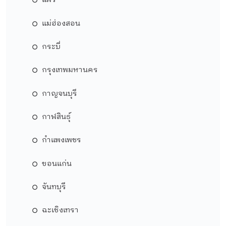
แพร่
แม่ฮ่องสอน
กระบี่
กรุงเทพมหานคร
กาญจนบุรี
กาฬสินธุ์
กำแพงเพชร
ขอนแก่น
จันทบุรี
ฉะเชิงเทรา