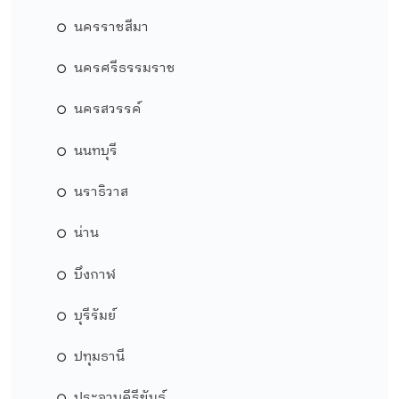
นครราชสีมา
นครศรีธรรมราช
นครสวรรค์
นนทบุรี
นราธิวาส
น่าน
บึงกาฬ
บุรีรัมย์
ปทุมธานี
ประจวบคีรีขันธ์