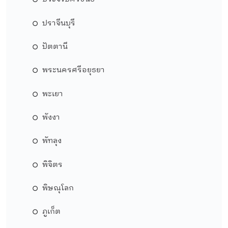
ปราจีนบุรี
ปัตตานี
พระนครศรีอยุธยา
พะเยา
พังงา
พัทลุง
พิจิตร
พิษณุโลก
ภูเก็ต