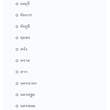
ชลบุรี
ชัยนาท
ชัยภูมิ
ชุมพร
ตรัง
ตราด
ตาก
นครนายก
นครปฐม
นครพนม