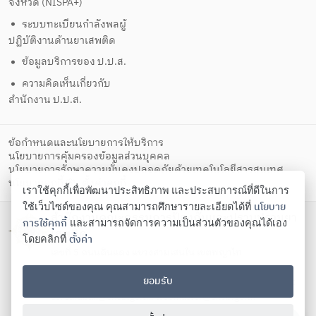
จังหวัด (NISPA+)
ระบบทะเบียนกำลังพลผู้
ปฏิบัติงานด้านยาเสพติด
ข้อมูลบริการของ ป.ป.ส.
ความคิดเห็นเกี่ยวกับ
สำนักงาน ป.ป.ส.
ข้อกำหนดและนโยบายการให้บริการ
นโยบายการคุ้มครองข้อมูลส่วนบุคคล
นโยบายการรักษาความมั่นคงปลอดภัยด้วยเทคโนโลยีสารสนเทศ
ตั้งค่าคุกกี้
นโยบายคุกกี้
เราใช้คุกกี้เพื่อพัฒนาประสิทธิภาพ และประสบการณ์ที่ดีในการ
นโยบาย
ใช้เว็บไซต์ของคุณ คุณสามารถศึกษารายละเอียดได้ที่
สำนักงานคณะกรรมการป้องกันและปราบปรามยา
การใช้คุกกี้
และสามารถจัดการความเป็นส่วนตัวของคุณได้เอง
เสพติด
ตั้งค่า
โดยคลิกที่
เลขที่ 5 ถนนดินแดง แขวงสามเสนใน เขตพญาไท
กรุงเทพมหานคร 10400
ยอมรับ
โทรศัพท์ 02-247-0901-19 โทรสาร 02-245-9350 Contact
us:
saraban@oncb.go.th
,
webmaster@oncb.go.th
Copyright ©
2026