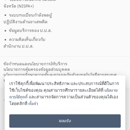
จังหวัด (NISPA+)
ระบบทะเบียนกำลังพลผู้
ปฏิบัติงานด้านยาเสพติด
ข้อมูลบริการของ ป.ป.ส.
ความคิดเห็นเกี่ยวกับ
สำนักงาน ป.ป.ส.
ข้อกำหนดและนโยบายการให้บริการ
นโยบายการคุ้มครองข้อมูลส่วนบุคคล
นโยบายการรักษาความมั่นคงปลอดภัยด้วยเทคโนโลยีสารสนเทศ
ตั้งค่าคุกกี้
นโยบายคุกกี้
เราใช้คุกกี้เพื่อพัฒนาประสิทธิภาพ และประสบการณ์ที่ดีในการ
นโยบาย
ใช้เว็บไซต์ของคุณ คุณสามารถศึกษารายละเอียดได้ที่
สำนักงานคณะกรรมการป้องกันและปราบปรามยา
การใช้คุกกี้
และสามารถจัดการความเป็นส่วนตัวของคุณได้เอง
เสพติด
ตั้งค่า
โดยคลิกที่
เลขที่ 5 ถนนดินแดง แขวงสามเสนใน เขตพญาไท
กรุงเทพมหานคร 10400
ยอมรับ
โทรศัพท์ 02-247-0901-19 โทรสาร 02-245-9350 Contact
us:
saraban@oncb.go.th
,
webmaster@oncb.go.th