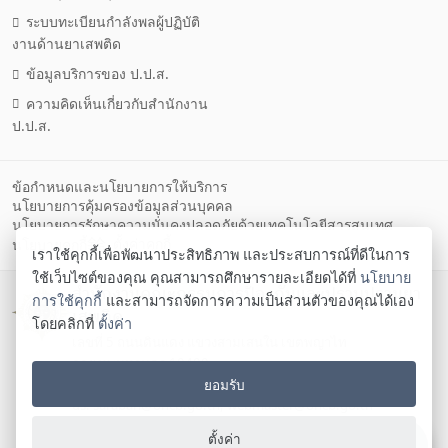
ระบบทะเบียนกำลังพลผู้ปฏิบัติ
งานด้านยาเสพติด
ข้อมูลบริการของ ป.ป.ส.
ความคิดเห็นเกี่ยวกับสำนักงาน
ป.ป.ส.
ข้อกำหนดและนโยบายการให้บริการ
นโยบายการคุ้มครองข้อมูลส่วนบุคคล
นโยบายการรักษาความมั่นคงปลอดภัยด้วยเทคโนโลยีสารสนเทศ
ตั้งค่าคุกกี้
นโยบายคุกกี้
เราใช้คุกกี้เพื่อพัฒนาประสิทธิภาพ และประสบการณ์ที่ดีในการ
ใช้เว็บไซต์ของคุณ คุณสามารถศึกษารายละเอียดได้ที่
นโยบาย
สำนักงานคณะกรรมการป้องกันและปราบปรามยา
การใช้คุกกี้
และสามารถจัดการความเป็นส่วนตัวของคุณได้เอง
เสพติด
โดยคลิกที่
ตั้งค่า
เลขที่ 5 ถนนดินแดง แขวงสามเสนใน เขตพญาไท
กรุงเทพมหานคร 10400
ยอมรับ
โทรศัพท์ 02-247-0901-19 โทรสาร 02-245-9350 Contact
us:
saraban@oncb.go.th
,
webmaster@oncb.go.th
Copyright ©
2026
ตั้งค่า