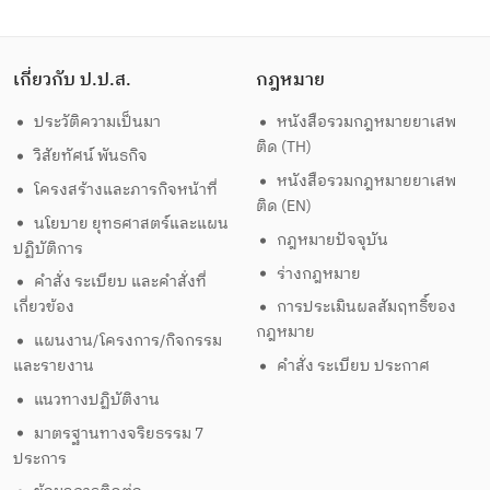
เกี่ยวกับ ป.ป.ส.
กฎหมาย
ประวัติความเป็นมา
หนังสือรวมกฎหมายยาเสพ
ติด (TH)
วิสัยทัศน์ พันธกิจ
หนังสือรวมกฎหมายยาเสพ
โครงสร้างและภารกิจหน้าที่
ติด (EN)
นโยบาย ยุทธศาสตร์และแผน
กฎหมายปัจจุบัน
ปฏิบัติการ
ร่างกฎหมาย
คำสั่ง ระเบียบ และคำสั่งที่
เกี่ยวข้อง
การประเมินผลสัมฤทธิ์ของ
กฎหมาย
แผนงาน/โครงการ/กิจกรรม
และรายงาน
คำสั่ง ระเบียบ ประกาศ
แนวทางปฏิบัติงาน
มาตรฐานทางจริยธรรม 7
ประการ