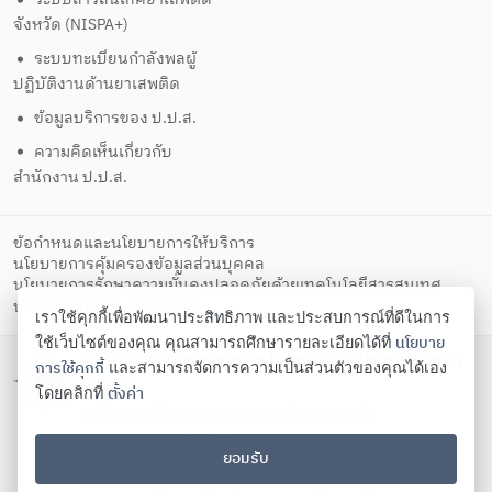
จังหวัด (NISPA+)
ระบบทะเบียนกำลังพลผู้
ปฏิบัติงานด้านยาเสพติด
ข้อมูลบริการของ ป.ป.ส.
ความคิดเห็นเกี่ยวกับ
สำนักงาน ป.ป.ส.
ข้อกำหนดและนโยบายการให้บริการ
นโยบายการคุ้มครองข้อมูลส่วนบุคคล
นโยบายการรักษาความมั่นคงปลอดภัยด้วยเทคโนโลยีสารสนเทศ
ตั้งค่าคุกกี้
นโยบายคุกกี้
เราใช้คุกกี้เพื่อพัฒนาประสิทธิภาพ และประสบการณ์ที่ดีในการ
นโยบาย
ใช้เว็บไซต์ของคุณ คุณสามารถศึกษารายละเอียดได้ที่
สำนักงานคณะกรรมการป้องกันและปราบปรามยา
การใช้คุกกี้
และสามารถจัดการความเป็นส่วนตัวของคุณได้เอง
เสพติด
ตั้งค่า
โดยคลิกที่
เลขที่ 5 ถนนดินแดง แขวงสามเสนใน เขตพญาไท
กรุงเทพมหานคร 10400
ยอมรับ
โทรศัพท์ 02-247-0901-19 โทรสาร 02-245-9350 Contact
us:
saraban@oncb.go.th
,
webmaster@oncb.go.th